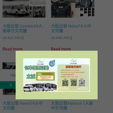
大阪出發 Coaster24人
大阪出發 Haice10人中
座車日文司機
文司機
44.422.930
₫
16.508.200
₫
Read more
Read more
VND
TWD
USD
大阪出發 Haice14人中
大阪出發Alphard 7人座
文司機
中文司機
JPY